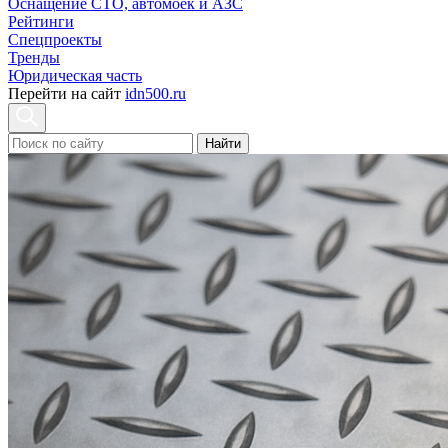
Оснащение СТО, автомоек и АЗС
Рейтинги
Спецпроекты
Тренды
Юридическая часть
Перейти на сайт
idn500.ru
Найти