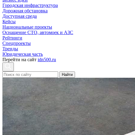
Городская инфраструктура
Дорожная обстановка
Доступная среда
Кейсы
Национальные проекты
Оснащение СТО, автомоек и АЗС
Рейтинги
Спецпроекты
Тренды
Юридическая часть
Перейти на сайт
idn500.ru
Найти