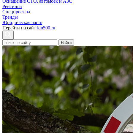
Оснащение СТО, автомоек и АЗС
Рейтинги
Спецпроекты
Тренды
Юридическая часть
Перейти на сайт
idn500.ru
Найти