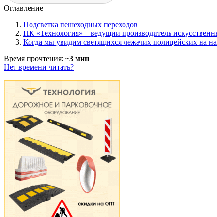
Оглавление
Подсветка пешеходных переходов
ПК «Технология» – ведущий производитель искусствен
Когда мы увидим светящихся лежачих полицейских на н
Время прочтения:
~3 мин
Нет времени читать?