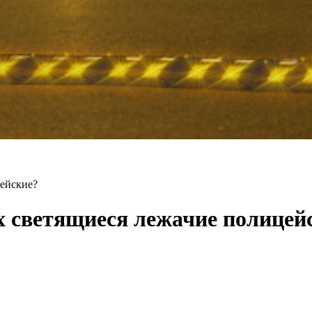
цейские?
х светящиеся лежачие полицей