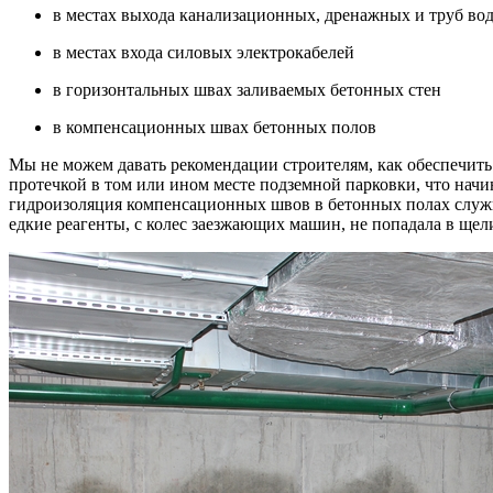
в местах выхода канализационных, дренажных и труб во
в местах входа силовых электрокабелей
в горизонтальных швах заливаемых бетонных стен
в компенсационных швах бетонных полов
Мы не можем давать рекомендации строителям, как обеспечить
протечкой в том или ином месте подземной парковки, что начи
гидроизоляция компенсационных швов в бетонных полах служи
едкие реагенты, с колес заезжающих машин, не попадала в ще