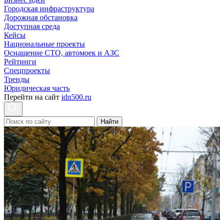
Городская инфраструктура
Дорожная обстановка
Доступная среда
Кейсы
Национальные проекты
Оснащение СТО, автомоек и АЗС
Рейтинги
Спецпроекты
Тренды
Юридическая часть
Перейти на сайт
idn500.ru
Найти