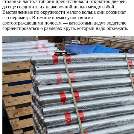
столбики часто, чтоб они препятствовали открытию дверей,
да еще соединить их парковочной цепью между собой.
Выставленные по окружности малого кольца они обозначат
его периметр. В темное время суток своими
светоотражающими полосам — катафотами дадут водителю
сориентироваться о размерах круга, который надо объезжать.