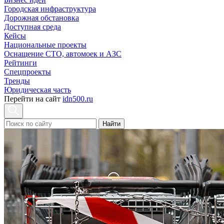
Городская инфраструктура
Дорожная обстановка
Доступная среда
Кейсы
Национальные проекты
Оснащение СТО, автомоек и АЗС
Рейтинги
Спецпроекты
Тренды
Юридическая часть
Перейти на сайт
idn500.ru
Найти