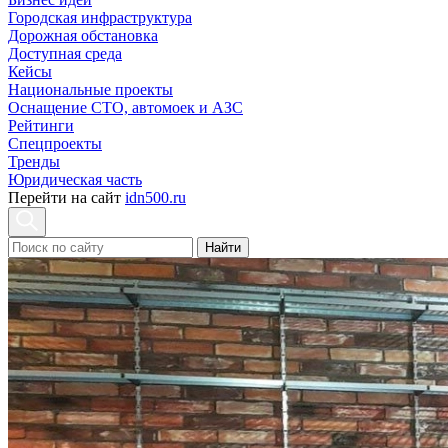
Городская инфраструктура
Дорожная обстановка
Доступная среда
Кейсы
Национальные проекты
Оснащение СТО, автомоек и АЗС
Рейтинги
Спецпроекты
Тренды
Юридическая часть
Перейти на сайт
idn500.ru
Найти