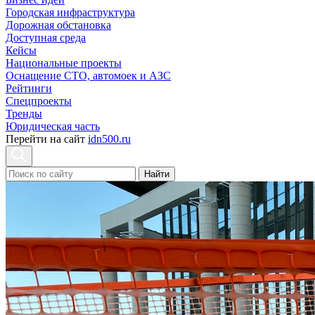
Городская инфраструктура
Дорожная обстановка
Доступная среда
Кейсы
Национальные проекты
Оснащение СТО, автомоек и АЗС
Рейтинги
Спецпроекты
Тренды
Юридическая часть
Перейти на сайт
idn500.ru
Найти