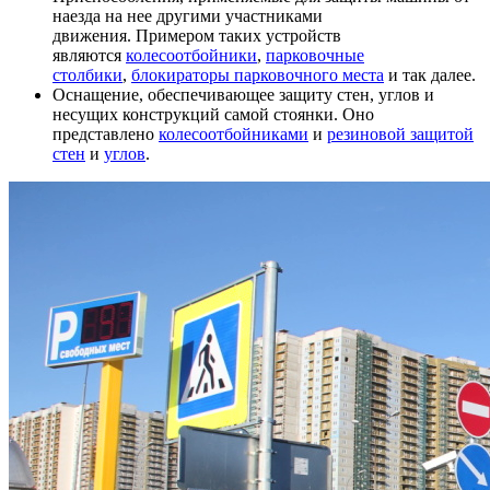
наезда на нее другими участниками
движения. Примером таких устройств
являются
колесоотбойники
,
парковочные
столбики
,
блокираторы парковочного места
и так далее.
Оснащение, обеспечивающее защиту стен, углов и
несущих конструкций самой стоянки. Оно
представлено
колесоотбойниками
и
резиновой защитой
стен
и
углов
.