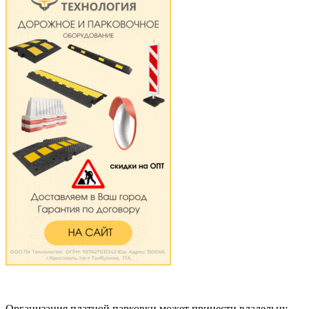
Организация платной парковки может принести владельцу