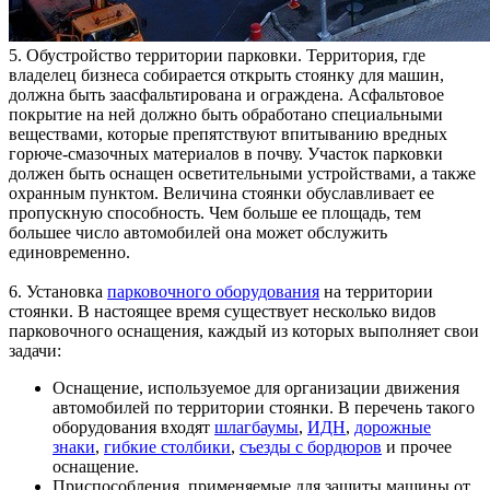
5. Обустройство территории парковки. Территория, где
владелец бизнеса собирается открыть стоянку для машин,
должна быть заасфальтирована и ограждена. Асфальтовое
покрытие на ней должно быть обработано специальными
веществами, которые препятствуют впитыванию вредных
горюче-смазочных материалов в почву. Участок парковки
должен быть оснащен осветительными устройствами, а также
охранным пунктом. Величина стоянки обуславливает ее
пропускную способность. Чем больше ее площадь, тем
большее число автомобилей она может обслужить
единовременно.
6. Установка
парковочного оборудования
на территории
стоянки. В настоящее время существует несколько видов
парковочного оснащения, каждый из которых выполняет свои
задачи:
Оснащение, используемое для организации движения
автомобилей по территории стоянки. В перечень такого
оборудования входят
шлагбаумы
,
ИДН
,
дорожные
знаки
,
гибкие столбики
,
съезды с бордюров
и прочее
оснащение.
Приспособления, применяемые для защиты машины от