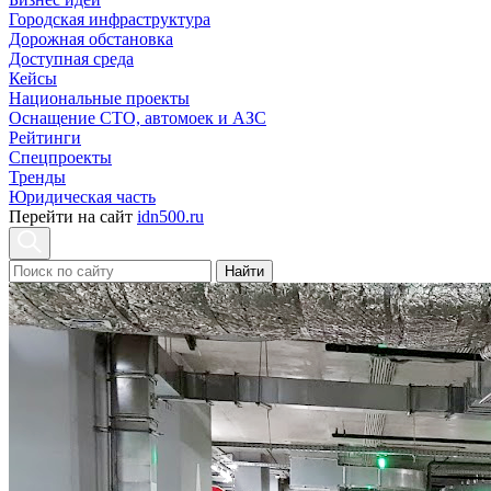
Городская инфраструктура
Дорожная обстановка
Доступная среда
Кейсы
Национальные проекты
Оснащение СТО, автомоек и АЗС
Рейтинги
Спецпроекты
Тренды
Юридическая часть
Перейти на сайт
idn500.ru
Найти