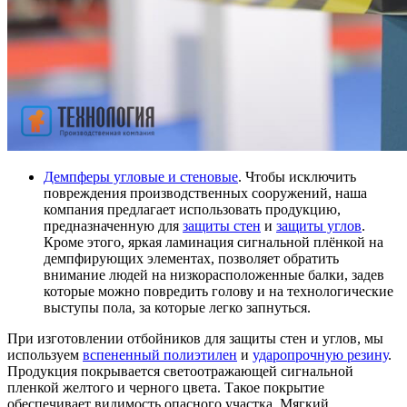
Демпферы угловые и стеновые
. Чтобы исключить
повреждения производственных сооружений, наша
компания предлагает использовать продукцию,
предназначенную для
защиты стен
и
защиты углов
.
Кроме этого, яркая ламинация сигнальной плёнкой на
демпфирующих элементах, позволяет обратить
внимание людей на низкорасположенные балки, задев
которые можно повредить голову и на технологические
выступы пола, за которые легко запнуться.
При изготовлении отбойников для защиты стен и углов, мы
используем
вспененный полиэтилен
и
ударопрочную резину
.
Продукция покрывается светоотражающей сигнальной
пленкой желтого и черного цвета. Такое покрытие
обеспечивает видимость опасного участка. Мягкий