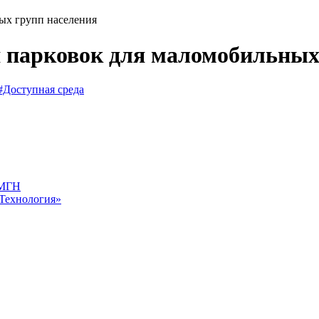
ных групп населения
я парковок для маломобильных
#Доступная среда
 МГН
«Технология»