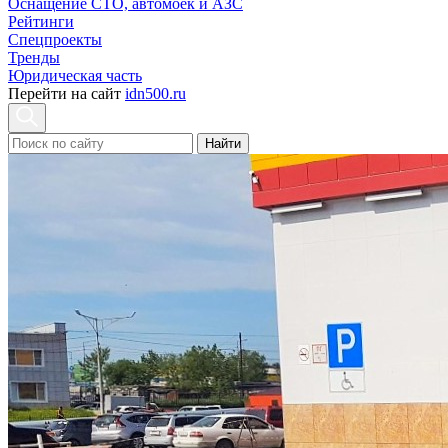
Оснащение СТО, автомоек и АЗС
Рейтинги
Спецпроекты
Тренды
Юридическая часть
Перейти на сайт
idn500.ru
Найти