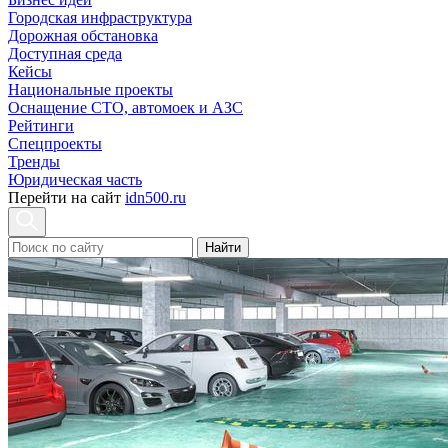
Городская инфраструктура
Дорожная обстановка
Доступная среда
Кейсы
Национальные проекты
Оснащение СТО, автомоек и АЗС
Рейтинги
Спецпроекты
Тренды
Юридическая часть
Перейти на сайт
idn500.ru
Найти