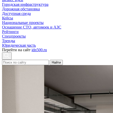
Городская инфраструктура
Дорожная обстановка
Доступная среда
Кейсы
Национальные проекты
Оснащение СТО, автомоек и АЗС
Рейтинги
Спецпроекты
Тренды
Юридическая часть
Перейти на сайт
idn500.ru
Найти