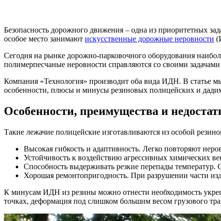
Безопасность дорожного движения – одна из приоритетных за
особое место занимают
искусственные дорожные неровности
(
Сегодня на рынке дорожно-парковочного оборудования наибо
полимерпесчаные неровности справляются со своими задачами
Компания «Технология» производит оба вида ИДН. В статье мы 
особенности, плюсы и минусы резиновых полицейских и дадим
Особенности, преимущества и недоста
Такие лежачие полицейские изготавливаются из особой резин
Высокая гибкость и адаптивность. Легко повторяют неро
Устойчивость к воздействию агрессивных химических ве
Способность выдерживать резкие перепады температур. С
Хорошая ремонтопригодность. При разрушении части изд
К минусам ИДН из резины можно отнести необходимость укреп
точках, деформация под слишком большим весом грузового тра