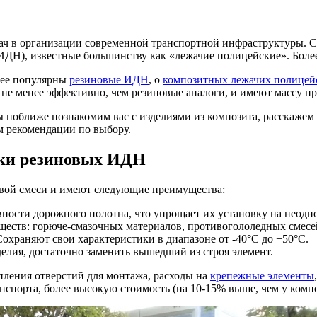
дач в организации современной транспортной инфраструктуры. 
ИДН), известные большинству как «лежачие полицейские». Более
лее популярны
резиновые ИДН
, о
композитных лежачих полицей
 не менее эффективно, чем резиновые аналоги, и имеют массу 
поближе познакомим вас с изделиями из композита, расскажем о
 рекомендации по выбору.
тки резиновых ИДН
овой смеси и имеют следующие преимущества:
вности дорожного полотна, что упрощает их установку на неодн
ществ: горюче-смазочных материалов, противогололедных смесе
охраняют свои характеристики в диапазоне от -40°C до +50°C.
елия, достаточно заменить вышедший из строя элемент.
ления отверстий для монтажа, расходы на
крепежные элементы
нспорта, более высокую стоимость (на 10-15% выше, чем у комп