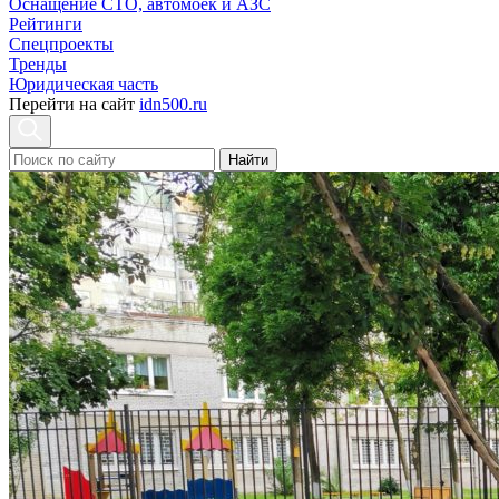
Оснащение СТО, автомоек и АЗС
Рейтинги
Спецпроекты
Тренды
Юридическая часть
Перейти на сайт
idn500.ru
Найти