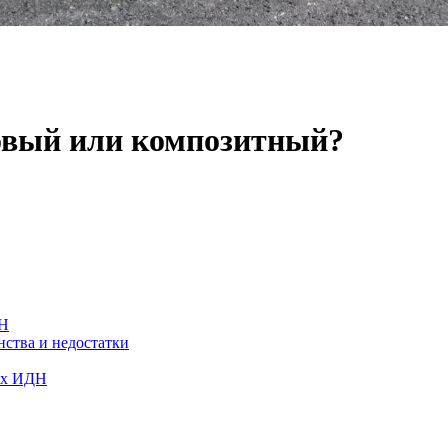
овый или композитный?
ДН
нства и недостатки
ых ИДН