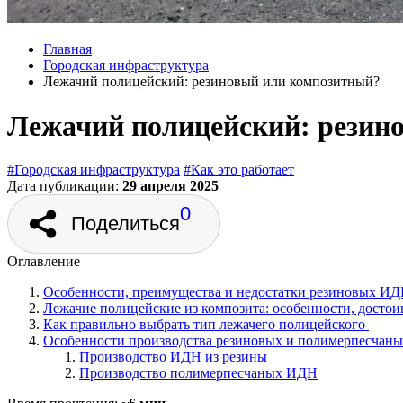
Главная
Городская инфраструктура
Лежачий полицейский: резиновый или композитный?
Лежачий полицейский: резин
#Городская инфраструктура
#Как это работает
Дата публикации:
29 апреля 2025
0
Поделиться
Оглавление
Особенности, преимущества и недостатки резиновых И
Лежачие полицейские из композита: особенности, достои
Как правильно выбрать тип лежачего полицейского
Особенности производства резиновых и полимерпесчан
Производство ИДН из резины
Производство полимерпесчаных ИДН