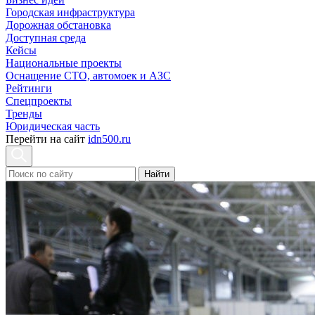
Городская инфраструктура
Дорожная обстановка
Доступная среда
Кейсы
Национальные проекты
Оснащение СТО, автомоек и АЗС
Рейтинги
Спецпроекты
Тренды
Юридическая часть
Перейти на сайт
idn500.ru
Найти