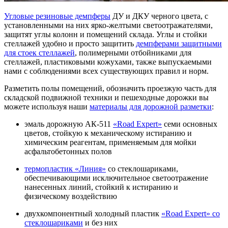
Угловые резиновые демпферы
ДУ и ДКУ черного цвета, с
установленными на них ярко-желтыми светоотражателями,
защитят углы колонн и помещений склада. Углы и стойки
стеллажей удобно и просто защитить
д
емпферами защитными
для стоек стеллажей
, полимерными отбойниками для
стеллажей, пластиковыми кожухами, также выпускаемыми
нами с соблюдениями всех существующих правил и норм.
Разметить полы помещений, обозначить проезжую часть для
складской подвижной техники и пешеходные дорожки вы
можете используя наши
материалы для дорожной разметки
:
эмаль дорожную АК-511
«Road Expert»
семи основных
цветов, стойкую к механическому истиранию и
химическим реагентам, применяемым для мойки
асфальтобетонных полов
термопластик «
Линия»
со стеклошариками,
обеспечивающими исключительное светоотражение
нанесенных линий, стойкий к истиранию и
физическому воздействию
двухкомпонентный холодный пластик
«Road Expert»
со
стеклошариками
и без них