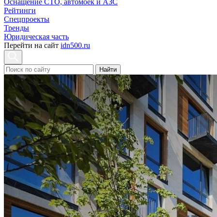
Оснащение СТО, автомоек и АЗС
Рейтинги
Спецпроекты
Тренды
Юридическая часть
Перейти на сайт
idn500.ru
Найти