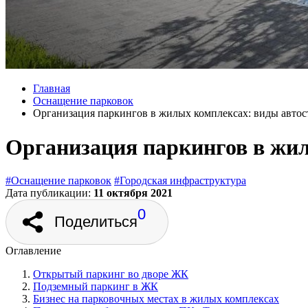
Главная
Оснащение парковок
Организация паркингов в жилых комплексах: виды автос
Организация паркингов в жил
#Оснащение парковок
#Городская инфраструктура
Дата публикации:
11 октября 2021
0
Поделиться
Оглавление
Открытый паркинг во дворе ЖК
Подземный паркинг в ЖК
Бизнес на парковочных местах в жилых комплексах