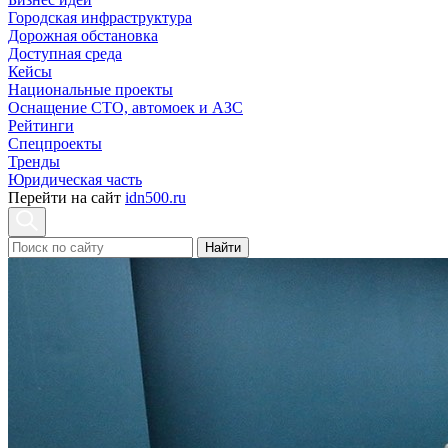
Городская инфраструктура
Дорожная обстановка
Доступная среда
Кейсы
Национальные проекты
Оснащение СТО, автомоек и АЗС
Рейтинги
Спецпроекты
Тренды
Юридическая часть
Перейти на сайт
idn500.ru
Найти