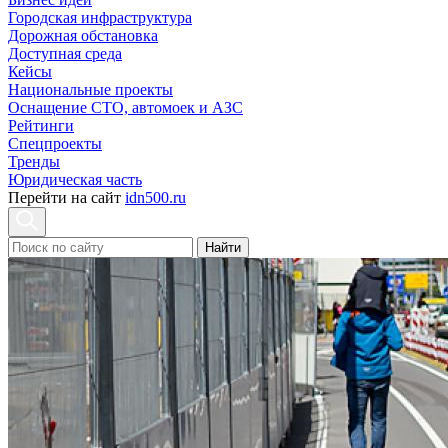
Городская инфраструктура
Дорожная обстановка
Доступная среда
Кейсы
Национальные проекты
Оснащение СТО, автомоек и АЗС
Рейтинги
Спецпроекты
Тренды
Юридическая часть
Перейти на сайт
idn500.ru
Найти