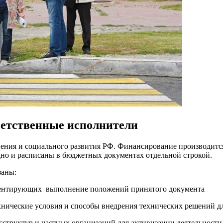
ветственные исполнители
ения и социального развития РФ. Финансирование производитс
дно и расписаны в бюджетных документах отдельной строкой.
заны:
аментирующих выполнение положений принятого документа
хнические условия и способы внедрения технических решений д
сструктур и частных организаций для активизации деятельност