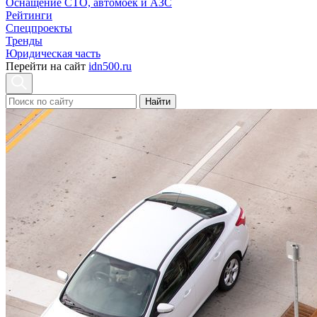
Оснащение СТО, автомоек и АЗС
Рейтинги
Спецпроекты
Тренды
Юридическая часть
Перейти на сайт
idn500.ru
Найти