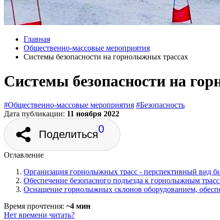
Главная
Общественно‑массовые мероприятия
Cистемы безопасности на горнолыжных трассах
Cистемы безопасности на го
#Общественно‑массовые мероприятия
#Безопасность
Дата публикации:
11 ноября 2022
0
Поделиться
Оглавление
Организация горнолыжных трасс - перспективный вид б
Обеспечение безопасного подъезда к горнолыжным трас
Оснащение горнолыжных склонов оборудованием, обесп
Время прочтения:
~4 мин
Нет времени читать?