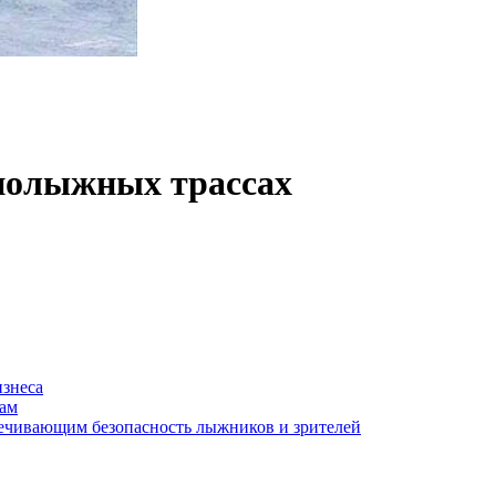
рнолыжных трассах
изнеса
сам
ечивающим безопасность лыжников и зрителей