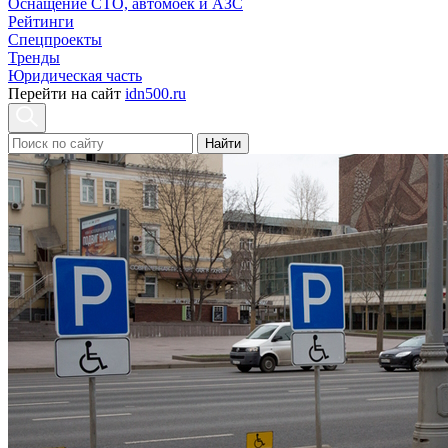
Оснащение СТО, автомоек и АЗС
Рейтинги
Спецпроекты
Тренды
Юридическая часть
Перейти на сайт
idn500.ru
Найти