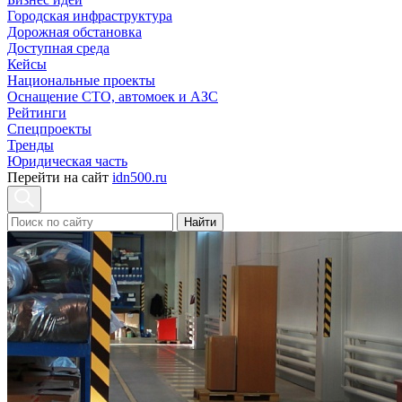
Городская инфраструктура
Дорожная обстановка
Доступная среда
Кейсы
Национальные проекты
Оснащение СТО, автомоек и АЗС
Рейтинги
Спецпроекты
Тренды
Юридическая часть
Перейти на сайт
idn500.ru
Найти