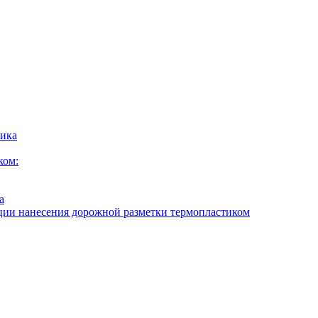
тика
ком:
а
ии нанесения дорожной разметки термопластиком