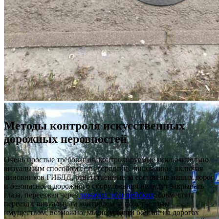
Методы контроля искусственных
дорожных неровностей
Очень простые требования, контролируемые исключительно
визуальным способом если городские чиновники, включая
чиновников ГИБДД, ответственные за состояние наших дорог
и безопасного дорожного оборудования не будут закрывать
глаза, переезжая через
лежачих полицейских
, совместят
переезд с визуальным контролем за подотчетным
имуществом, возможно, мы не увидим больше на дорогах