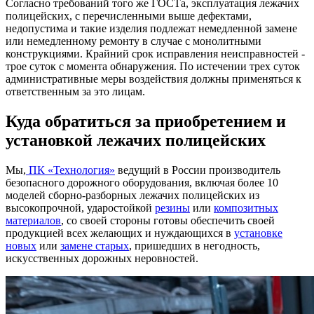
Согласно требований того же ГОСТа, эксплуатация лежачих
полицейских, с перечисленными выше дефектами,
недопустима и такие изделия подлежат немедленной замене
или немедленному ремонту в случае с монолитными
конструкциями. Крайний срок исправления неисправностей -
трое суток с момента обнаружения. По истечении трех суток
административные меры воздействия должны применяться к
ответственным за это лицам.
Куда обратиться за приобретением и
установкой лежачих полицейских
Мы,
ПК «Технология»
ведущий в России производитель
безопасного дорожного оборудования, включая более 10
моделей сборно-разборных лежачих полицейских из
высокопрочной, ударостойкой
резины
или
композитных
материалов
, со своей стороны готовы обеспечить своей
продукцией всех желающих и нуждающихся в
установке
новых
или
замене старых
, пришедших в негодность,
искусственных дорожных неровностей.