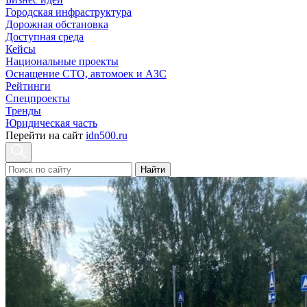
Городская инфраструктура
Дорожная обстановка
Доступная среда
Кейсы
Национальные проекты
Оснащение СТО, автомоек и АЗС
Рейтинги
Спецпроекты
Тренды
Юридическая часть
Перейти на сайт
idn500.ru
Найти