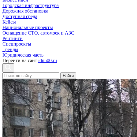
Городская инфраструктура
Дорожная обстановка
Доступная среда
Кейсы
Национальные проекты
Оснащение СТО, автомоек и АЗС
Рейтинги
Спецпроекты
Тренды
Юридическая часть
Перейти на сайт
idn500.ru
Найти