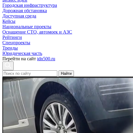
Городская инфраструктура
Дорожная обстановка
Доступная среда
Кейсы
Национальные проекты
Оснащение СТО, автомоек и АЗС
Рейтинги
Спецпроекты
Тренды
Юридическая часть
Перейти на сайт
idn500.ru
Найти