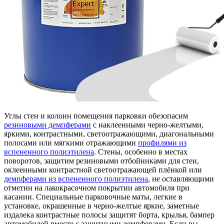
Углы стен и колонн помещения парковки обезопасим
резиновыми демпферами
с наклеенными черно-желтыми,
яркими, контрастными, светоотражающими, диагональными
полосами или мягкими отражающими
профилями из
вспененного полиэтилена
. Стены, особенно в местах
поворотов, защитим резиновыми отбойниками для стен,
оклеенными контрастной светоотражающей плёнкой или
демпферами из вспененного полиэтилена
, не оставляющими
отметин на лакокрасочном покрытии автомобиля при
касании. Специальные парковочные маты, легкие в
установке, окрашенные в черно-желтые яркие, заметные
издалека контрастные полосы защитят борта, крылья, бампер
автомобилей вместе с защитными демпферами. Если вы